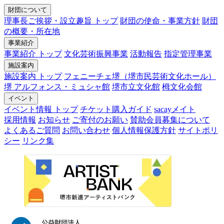
財団について
理事長ご挨拶・設立趣旨 トップ
財団の使命・事業方針
財団
の概要・所在地
事業紹介
事業紹介 トップ
文化芸術振興事業
活動報告
指定管理事業
施設案内
施設案内 トップ
フェニーチェ堺（堺市民芸術文化ホール）
堺 アルフォンス・ミュシャ館
堺市立文化館
栂文化会館
イベント
イベント情報 トップ
チケット購入ガイド
sacayメイト
採用情報
お知らせ
ご寄付のお願い
賛助会員募集について
よくあるご質問
お問い合わせ
個人情報保護方針
サイトポリ
シー
リンク集