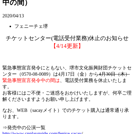
中の間）
2020/04/13
フェニーチェ堺
チケットセンター(電話受付業務)休止のお知らせ
【4/14更新】
緊急事態宣言発令にともない、堺市文化振興財団チケットセ
ンター（0570-08-0089）は4月17日（金）から
4月30日（木）
緊急事態宣言発令中の間は
、電話受付業務を休止いたしま
す。
お客様にはご不便・ご迷惑をおかけいたしますが、何卒ご理
解くださいますようお願い申し上げます。
なお、WEB（sacayメイト）でのチケット購入は通常通り承
ります。
⇒発売中の公演一覧
http://www.cnplayguide.com/fenice-sacay
/