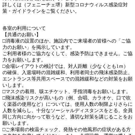
詳しくは（フェニーチェ堺）新型コロナウィルス感染症対
策・ガイドラインをご覧ください。
各室の利用について
【共通のお願い】
□消毒液の設置のほか、施設内でご来場者の皆様への「ご協
力のお願い」を掲示しています。
ご利用者様のご協力なくして、感染予防はできません。ご協
力をお願いします。
□会場レイアウトの検討では、対人距離（少なくとも1ｍ）
の確保、入退場時の混雑緩和、利用者同士の飛沫感染防止、
エントランス等共用スペースでの混雑緩和などの対策をお願
いします。
□マスクの着用、咳エチケット、手指消毒をお願いします。
□飛沫感染リスクが高いもの（例、合唱、カラオケ、口で吹
く楽器の使用など）については、使用人数の制限よりさらに
人数を減らし、十分なソーシャルディスタンスをとる、全員
同じ方向に向かって歌うなど、適切な対策を講じることをお
願いします。
□ご来場前の検温チェック、発熱その他風邪の症状がある方