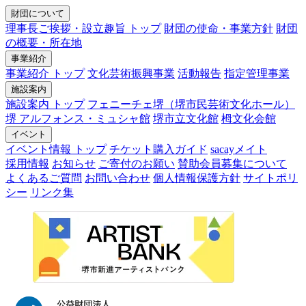
財団について
理事長ご挨拶・設立趣旨 トップ
財団の使命・事業方針
財団
の概要・所在地
事業紹介
事業紹介 トップ
文化芸術振興事業
活動報告
指定管理事業
施設案内
施設案内 トップ
フェニーチェ堺（堺市民芸術文化ホール）
堺 アルフォンス・ミュシャ館
堺市立文化館
栂文化会館
イベント
イベント情報 トップ
チケット購入ガイド
sacayメイト
採用情報
お知らせ
ご寄付のお願い
賛助会員募集について
よくあるご質問
お問い合わせ
個人情報保護方針
サイトポリ
シー
リンク集