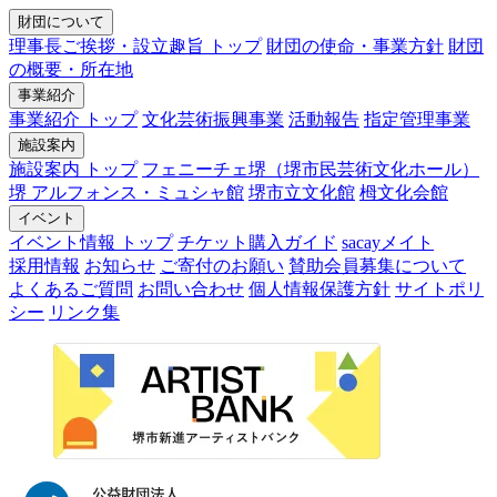
財団について
理事長ご挨拶・設立趣旨 トップ
財団の使命・事業方針
財団
の概要・所在地
事業紹介
事業紹介 トップ
文化芸術振興事業
活動報告
指定管理事業
施設案内
施設案内 トップ
フェニーチェ堺（堺市民芸術文化ホール）
堺 アルフォンス・ミュシャ館
堺市立文化館
栂文化会館
イベント
イベント情報 トップ
チケット購入ガイド
sacayメイト
採用情報
お知らせ
ご寄付のお願い
賛助会員募集について
よくあるご質問
お問い合わせ
個人情報保護方針
サイトポリ
シー
リンク集