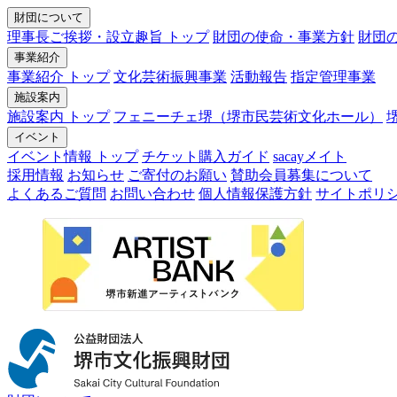
財団について
理事長ご挨拶・設立趣旨 トップ
財団の使命・事業方針
財団
事業紹介
事業紹介 トップ
文化芸術振興事業
活動報告
指定管理事業
施設案内
施設案内 トップ
フェニーチェ堺（堺市民芸術文化ホール）
イベント
イベント情報 トップ
チケット購入ガイド
sacayメイト
採用情報
お知らせ
ご寄付のお願い
賛助会員募集について
よくあるご質問
お問い合わせ
個人情報保護方針
サイトポリ