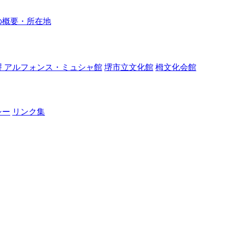
の概要・所在地
堺 アルフォンス・ミュシャ館
堺市立文化館
栂文化会館
シー
リンク集