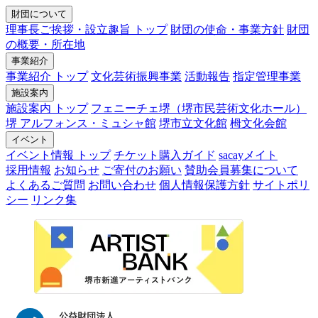
財団について
理事長ご挨拶・設立趣旨 トップ
財団の使命・事業方針
財団
の概要・所在地
事業紹介
事業紹介 トップ
文化芸術振興事業
活動報告
指定管理事業
施設案内
施設案内 トップ
フェニーチェ堺（堺市民芸術文化ホール）
堺 アルフォンス・ミュシャ館
堺市立文化館
栂文化会館
イベント
イベント情報 トップ
チケット購入ガイド
sacayメイト
採用情報
お知らせ
ご寄付のお願い
賛助会員募集について
よくあるご質問
お問い合わせ
個人情報保護方針
サイトポリ
シー
リンク集