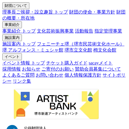
財団について
理事長ご挨拶・設立趣旨 トップ
財団の使命・事業方針
財団
の概要・所在地
事業紹介
事業紹介 トップ
文化芸術振興事業
活動報告
指定管理事業
施設案内
施設案内 トップ
フェニーチェ堺（堺市民芸術文化ホール）
堺 アルフォンス・ミュシャ館
堺市立文化館
栂文化会館
イベント
イベント情報 トップ
チケット購入ガイド
sacayメイト
採用情報
お知らせ
ご寄付のお願い
賛助会員募集について
よくあるご質問
お問い合わせ
個人情報保護方針
サイトポリ
シー
リンク集