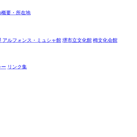
の概要・所在地
堺 アルフォンス・ミュシャ館
堺市立文化館
栂文化会館
シー
リンク集