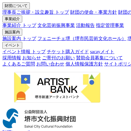
財団について
理事長ご挨拶・設立趣旨 トップ
財団の使命・事業方針
財団
事業紹介
事業紹介 トップ
文化芸術振興事業
活動報告
指定管理事業
施設案内
施設案内 トップ
フェニーチェ堺（堺市民芸術文化ホール）
イベント
イベント情報 トップ
チケット購入ガイド
sacayメイト
採用情報
お知らせ
ご寄付のお願い
賛助会員募集について
よくあるご質問
お問い合わせ
個人情報保護方針
サイトポリ