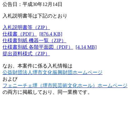
公告日：平成30年12月14日
入札説明書等は下記のとおり
入札説明書等（ZIP）
仕様書（PDF）
[876.4 KB]
仕様書別紙 機器一覧（ZIP）
仕様書別紙 各階平面図（PDF）
[4.14 MB]
提出資料様式（ZIP）
なお、本案件に係る入札情報は
公益財団法人堺市文化振興財団ホームページ
および
フェニーチェ堺（堺市民芸術文化ホール）ホームページ
の両方に掲載しており、同一業務です。