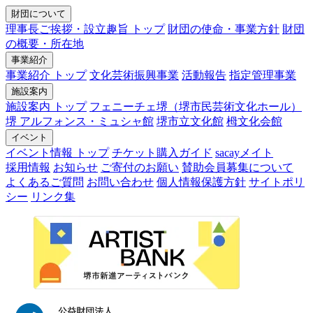
財団について
理事長ご挨拶・設立趣旨 トップ
財団の使命・事業方針
財団
の概要・所在地
事業紹介
事業紹介 トップ
文化芸術振興事業
活動報告
指定管理事業
施設案内
施設案内 トップ
フェニーチェ堺（堺市民芸術文化ホール）
堺 アルフォンス・ミュシャ館
堺市立文化館
栂文化会館
イベント
イベント情報 トップ
チケット購入ガイド
sacayメイト
採用情報
お知らせ
ご寄付のお願い
賛助会員募集について
よくあるご質問
お問い合わせ
個人情報保護方針
サイトポリ
シー
リンク集