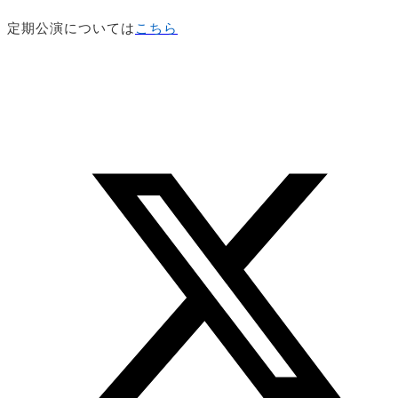
定期公演については
こ
ち
ら