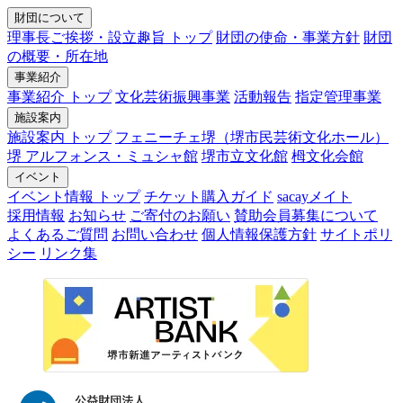
財団について
理事長ご挨拶・設立趣旨 トップ
財団の使命・事業方針
財団
の概要・所在地
事業紹介
事業紹介 トップ
文化芸術振興事業
活動報告
指定管理事業
施設案内
施設案内 トップ
フェニーチェ堺（堺市民芸術文化ホール）
堺 アルフォンス・ミュシャ館
堺市立文化館
栂文化会館
イベント
イベント情報 トップ
チケット購入ガイド
sacayメイト
採用情報
お知らせ
ご寄付のお願い
賛助会員募集について
よくあるご質問
お問い合わせ
個人情報保護方針
サイトポリ
シー
リンク集