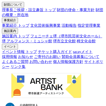
財団について
理事長ご挨拶・設立趣旨 トップ
財団の使命・事業方針
財団
の概要・所在地
事業紹介
事業紹介 トップ
文化芸術振興事業
活動報告
指定管理事業
施設案内
施設案内 トップ
フェニーチェ堺（堺市民芸術文化ホール）
堺 アルフォンス・ミュシャ館
堺市立文化館
栂文化会館
イベント
イベント情報 トップ
チケット購入ガイド
sacayメイト
採用情報
お知らせ
ご寄付のお願い
賛助会員募集について
よくあるご質問
お問い合わせ
個人情報保護方針
サイトポリ
シー
リンク集