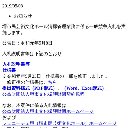
2019/05/08
お知らせ
堺市民芸術文化ホール清掃管理業務に係る一般競争入札を実
施します。
公告日：令和元年5月8日
入札説明書等は下記のとおり
入札説明書等
仕様書
※令和元年5月23日 仕様書の一部を修正しました。
修正後の仕様書は
こちら
提出資料様式（PDF形式）
、
（Word、Excel形式）
公益財団法人堺市文化振興財団契約規程
なお、本案件に係る入札情報は
公益財団法人堺市文化振興財団ホームページ
および
フェニーチェ堺（堺市民芸術文化ホール）ホームページ