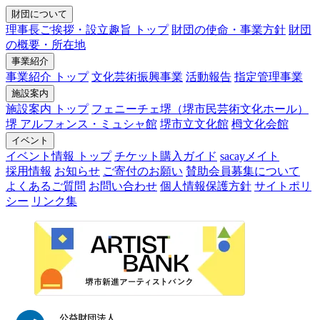
財団について
理事長ご挨拶・設立趣旨 トップ
財団の使命・事業方針
財団
の概要・所在地
事業紹介
事業紹介 トップ
文化芸術振興事業
活動報告
指定管理事業
施設案内
施設案内 トップ
フェニーチェ堺（堺市民芸術文化ホール）
堺 アルフォンス・ミュシャ館
堺市立文化館
栂文化会館
イベント
イベント情報 トップ
チケット購入ガイド
sacayメイト
採用情報
お知らせ
ご寄付のお願い
賛助会員募集について
よくあるご質問
お問い合わせ
個人情報保護方針
サイトポリ
シー
リンク集