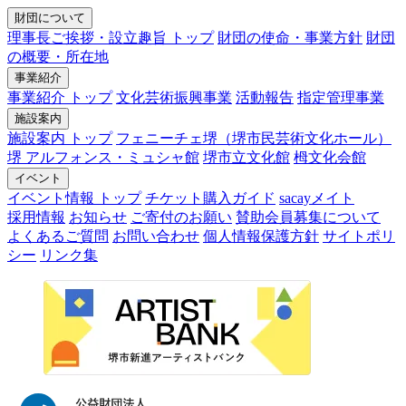
財団について
理事長ご挨拶・設立趣旨 トップ
財団の使命・事業方針
財団
の概要・所在地
事業紹介
事業紹介 トップ
文化芸術振興事業
活動報告
指定管理事業
施設案内
施設案内 トップ
フェニーチェ堺（堺市民芸術文化ホール）
堺 アルフォンス・ミュシャ館
堺市立文化館
栂文化会館
イベント
イベント情報 トップ
チケット購入ガイド
sacayメイト
採用情報
お知らせ
ご寄付のお願い
賛助会員募集について
よくあるご質問
お問い合わせ
個人情報保護方針
サイトポリ
シー
リンク集