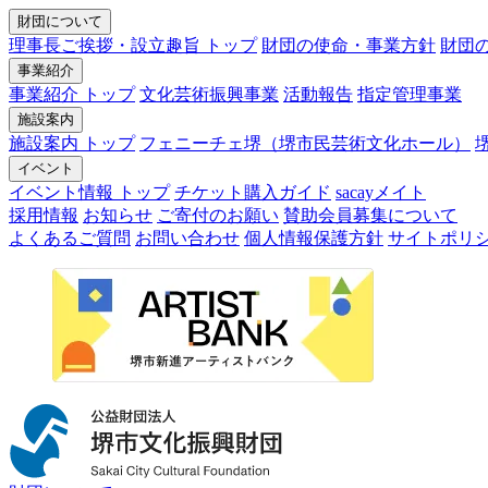
財団について
理事長ご挨拶・設立趣旨 トップ
財団の使命・事業方針
財団
事業紹介
事業紹介 トップ
文化芸術振興事業
活動報告
指定管理事業
施設案内
施設案内 トップ
フェニーチェ堺（堺市民芸術文化ホール）
イベント
イベント情報 トップ
チケット購入ガイド
sacayメイト
採用情報
お知らせ
ご寄付のお願い
賛助会員募集について
よくあるご質問
お問い合わせ
個人情報保護方針
サイトポリ