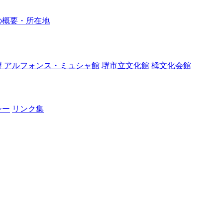
の概要・所在地
堺 アルフォンス・ミュシャ館
堺市立文化館
栂文化会館
シー
リンク集