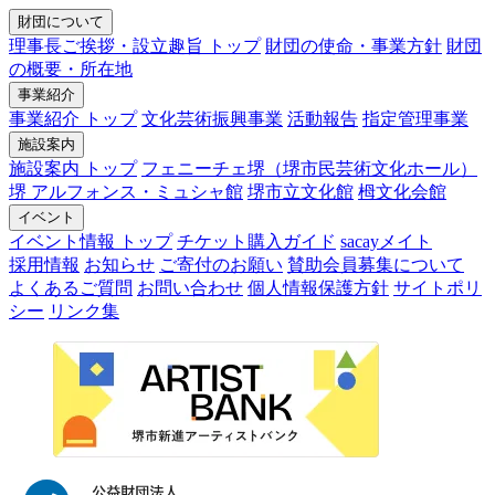
財団について
理事長ご挨拶・設立趣旨 トップ
財団の使命・事業方針
財団
の概要・所在地
事業紹介
事業紹介 トップ
文化芸術振興事業
活動報告
指定管理事業
施設案内
施設案内 トップ
フェニーチェ堺（堺市民芸術文化ホール）
堺 アルフォンス・ミュシャ館
堺市立文化館
栂文化会館
イベント
イベント情報 トップ
チケット購入ガイド
sacayメイト
採用情報
お知らせ
ご寄付のお願い
賛助会員募集について
よくあるご質問
お問い合わせ
個人情報保護方針
サイトポリ
シー
リンク集