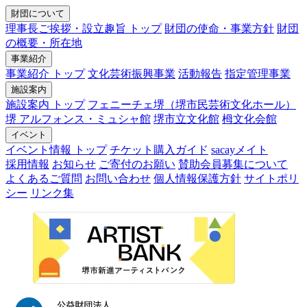
財団について
理事長ご挨拶・設立趣旨 トップ
財団の使命・事業方針
財団
の概要・所在地
事業紹介
事業紹介 トップ
文化芸術振興事業
活動報告
指定管理事業
施設案内
施設案内 トップ
フェニーチェ堺（堺市民芸術文化ホール）
堺 アルフォンス・ミュシャ館
堺市立文化館
栂文化会館
イベント
イベント情報 トップ
チケット購入ガイド
sacayメイト
採用情報
お知らせ
ご寄付のお願い
賛助会員募集について
よくあるご質問
お問い合わせ
個人情報保護方針
サイトポリ
シー
リンク集