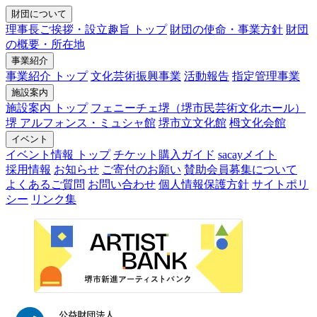
財団について
理事長ご挨拶・設立趣旨 トップ
財団の使命・事業方針
財団
の概要・所在地
事業紹介
事業紹介 トップ
文化芸術振興事業
活動報告
指定管理事業
施設案内
施設案内 トップ
フェニーチェ堺（堺市民芸術文化ホール）
堺 アルフォンス・ミュシャ館
堺市立文化館
栂文化会館
イベント
イベント情報 トップ
チケット購入ガイド
sacayメイト
採用情報
お知らせ
ご寄付のお願い
賛助会員募集について
よくあるご質問
お問い合わせ
個人情報保護方針
サイトポリ
シー
リンク集