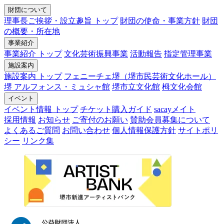
財団について
理事長ご挨拶・設立趣旨 トップ
財団の使命・事業方針
財団
の概要・所在地
事業紹介
事業紹介 トップ
文化芸術振興事業
活動報告
指定管理事業
施設案内
施設案内 トップ
フェニーチェ堺（堺市民芸術文化ホール）
堺 アルフォンス・ミュシャ館
堺市立文化館
栂文化会館
イベント
イベント情報 トップ
チケット購入ガイド
sacayメイト
採用情報
お知らせ
ご寄付のお願い
賛助会員募集について
よくあるご質問
お問い合わせ
個人情報保護方針
サイトポリ
シー
リンク集