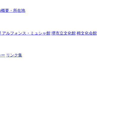
の概要・所在地
堺 アルフォンス・ミュシャ館
堺市立文化館
栂文化会館
シー
リンク集