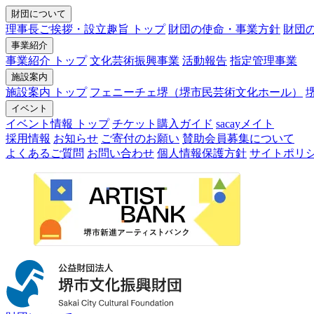
財団について
理事長ご挨拶・設立趣旨 トップ
財団の使命・事業方針
財団
事業紹介
事業紹介 トップ
文化芸術振興事業
活動報告
指定管理事業
施設案内
施設案内 トップ
フェニーチェ堺（堺市民芸術文化ホール）
イベント
イベント情報 トップ
チケット購入ガイド
sacayメイト
採用情報
お知らせ
ご寄付のお願い
賛助会員募集について
よくあるご質問
お問い合わせ
個人情報保護方針
サイトポリ