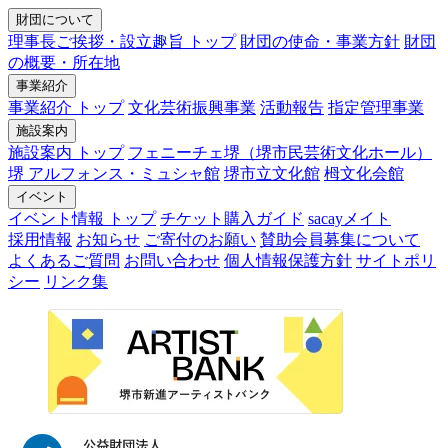
財団について
理事長ご挨拶・設立趣旨 トップ
財団の使命・事業方針
財団
の概要・所在地
事業紹介
事業紹介 トップ
文化芸術振興事業
活動報告
指定管理事業
施設案内
施設案内 トップ
フェニーチェ堺（堺市民芸術文化ホール）
堺 アルフォンス・ミュシャ館
堺市立文化館
栂文化会館
イベント
イベント情報 トップ
チケット購入ガイド
sacayメイト
採用情報
お知らせ
ご寄付のお願い
賛助会員募集について
よくあるご質問
お問い合わせ
個人情報保護方針
サイトポリ
シー
リンク集