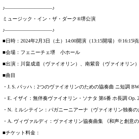
♪—————————–♪
ミュージック・イン・ザ・ダーク®堺公演
♪—————————–♪
■日時：2024年2月3日（土）14:00開演（13:15開場）※16:1
■会場：フェニーチェ堺 小ホール
■出演：川畠成道（ヴァイオリン）、南紫音（ヴァイオリン
■曲目
・J. S. バッハ：2つのヴァイオリンのための協奏曲 ニ短調 BWV
・E. イザイ：無伴奏ヴァイオリン・ソナタ 第6番 ホ長調 Op. 27
・N. ミルシテイン：パガニーニアーナ（ヴァイオリン独奏
・A. ヴィヴァルディ：ヴァイオリン協奏曲集 《和声と創意の試み
■チケット料金：