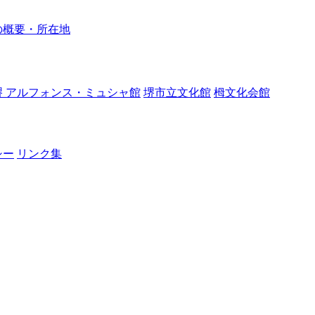
の概要・所在地
堺 アルフォンス・ミュシャ館
堺市立文化館
栂文化会館
シー
リンク集