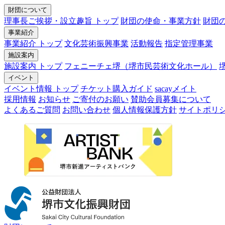
財団について
理事長ご挨拶・設立趣旨 トップ
財団の使命・事業方針
財団
事業紹介
事業紹介 トップ
文化芸術振興事業
活動報告
指定管理事業
施設案内
施設案内 トップ
フェニーチェ堺（堺市民芸術文化ホール）
イベント
イベント情報 トップ
チケット購入ガイド
sacayメイト
採用情報
お知らせ
ご寄付のお願い
賛助会員募集について
よくあるご質問
お問い合わせ
個人情報保護方針
サイトポリ