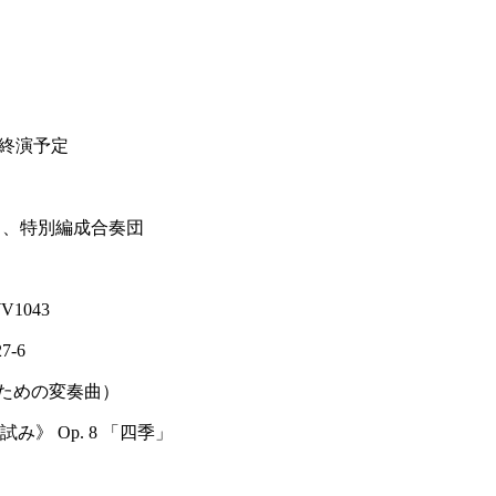
5頃終演予定
）、特別編成合奏団
1043
-6
のための変奏曲）
》 Op. 8 「四季」