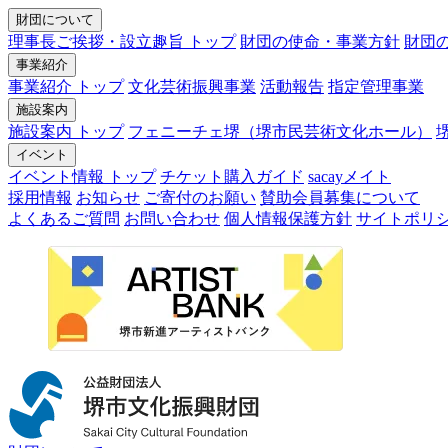
財団について
理事長ご挨拶・設立趣旨 トップ
財団の使命・事業方針
財団
事業紹介
事業紹介 トップ
文化芸術振興事業
活動報告
指定管理事業
施設案内
施設案内 トップ
フェニーチェ堺（堺市民芸術文化ホール）
イベント
イベント情報 トップ
チケット購入ガイド
sacayメイト
採用情報
お知らせ
ご寄付のお願い
賛助会員募集について
よくあるご質問
お問い合わせ
個人情報保護方針
サイトポリ