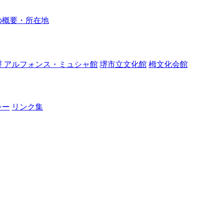
の概要・所在地
堺 アルフォンス・ミュシャ館
堺市立文化館
栂文化会館
シー
リンク集