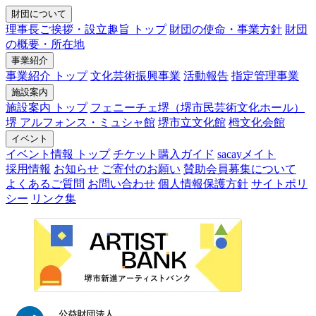
財団について
理事長ご挨拶・設立趣旨 トップ
財団の使命・事業方針
財団
の概要・所在地
事業紹介
事業紹介 トップ
文化芸術振興事業
活動報告
指定管理事業
施設案内
施設案内 トップ
フェニーチェ堺（堺市民芸術文化ホール）
堺 アルフォンス・ミュシャ館
堺市立文化館
栂文化会館
イベント
イベント情報 トップ
チケット購入ガイド
sacayメイト
採用情報
お知らせ
ご寄付のお願い
賛助会員募集について
よくあるご質問
お問い合わせ
個人情報保護方針
サイトポリ
シー
リンク集