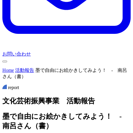
お問い合わせ
Home
活動報告
墨で自由にお絵かきしてみよう！ ‐ 南呂
さん（書）
report
文
化
芸
術
振
興
事
業
活
動
報
告
墨で自由にお絵かきしてみよう！ ‐
南呂さん（書）