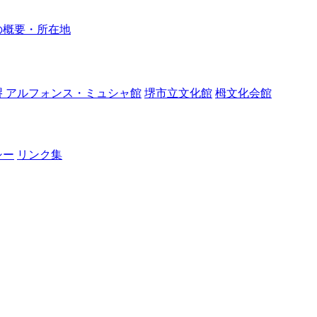
の概要・所在地
堺 アルフォンス・ミュシャ館
堺市立文化館
栂文化会館
シー
リンク集