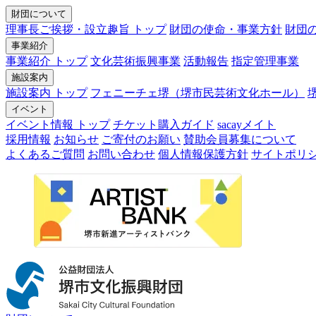
財団について
理事長ご挨拶・設立趣旨 トップ
財団の使命・事業方針
財団
事業紹介
事業紹介 トップ
文化芸術振興事業
活動報告
指定管理事業
施設案内
施設案内 トップ
フェニーチェ堺（堺市民芸術文化ホール）
イベント
イベント情報 トップ
チケット購入ガイド
sacayメイト
採用情報
お知らせ
ご寄付のお願い
賛助会員募集について
よくあるご質問
お問い合わせ
個人情報保護方針
サイトポリ