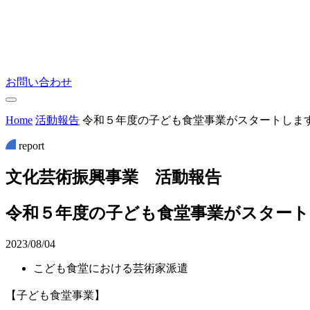
お問い合わせ
Home
活動報告
令和５年度の子ども食堂事業がスタートしま
report
文
化
芸
術
振
興
事
業
活
動
報
告
令和５年度の子ども食堂事業がスター
2023/08/04
こども食堂における芸術家派遣
【子ども食堂事業】