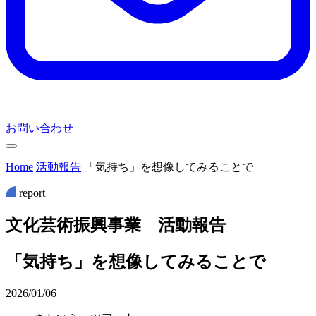
お問い合わせ
Home
活動報告
「気持ち」を想像してみることで
report
文
化
芸
術
振
興
事
業
活
動
報
告
「気持ち」を想像してみることで
2026/01/06