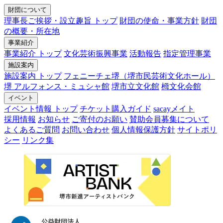
財団について
理事長ご挨拶・設立趣旨 トップ
財団の使命・事業方針
財団
の概要・所在地
事業紹介
事業紹介 トップ
文化芸術振興事業
活動報告
指定管理事業
施設案内
施設案内 トップ
フェニーチェ堺（堺市民芸術文化ホール）
堺 アルフォンス・ミュシャ館
堺市立文化館
栂文化会館
イベント
イベント情報 トップ
チケット購入ガイド
sacayメイト
採用情報
お知らせ
ご寄付のお願い
賛助会員募集について
よくあるご質問
お問い合わせ
個人情報保護方針
サイトポリ
シー
リンク集