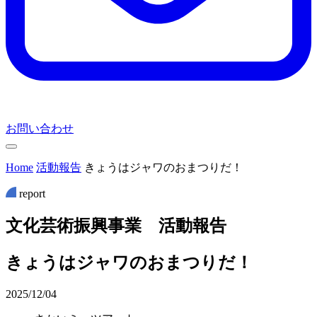
お問い合わせ
Home
活動報告
きょうはジャワのおまつりだ！
report
文
化
芸
術
振
興
事
業
活
動
報
告
きょうはジャワのおまつりだ！
2025/12/04