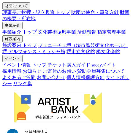
財団について
理事長ご挨拶・設立趣旨 トップ
財団の使命・事業方針
財団
の概要・所在地
事業紹介
事業紹介 トップ
文化芸術振興事業
活動報告
指定管理事業
施設案内
施設案内 トップ
フェニーチェ堺（堺市民芸術文化ホール）
堺 アルフォンス・ミュシャ館
堺市立文化館
栂文化会館
イベント
イベント情報 トップ
チケット購入ガイド
sacayメイト
採用情報
お知らせ
ご寄付のお願い
賛助会員募集について
よくあるご質問
お問い合わせ
個人情報保護方針
サイトポリ
シー
リンク集