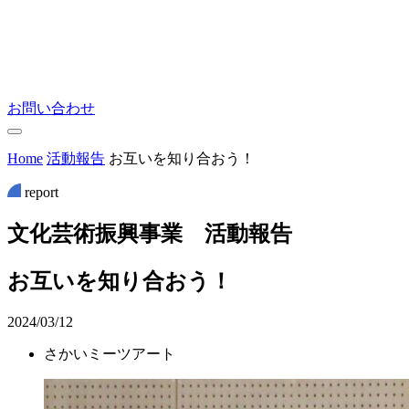
お問い合わせ
Home
活動報告
お互いを知り合おう！
report
文
化
芸
術
振
興
事
業
活
動
報
告
お互いを知り合おう！
2024/03/12
さかいミーツアート