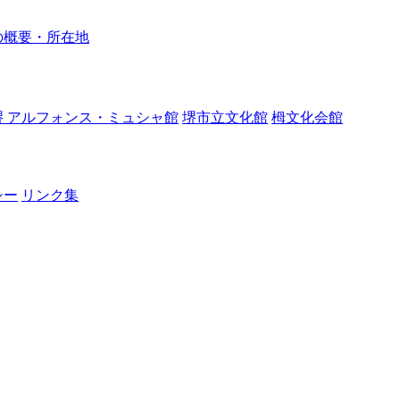
の概要・所在地
堺 アルフォンス・ミュシャ館
堺市立文化館
栂文化会館
シー
リンク集