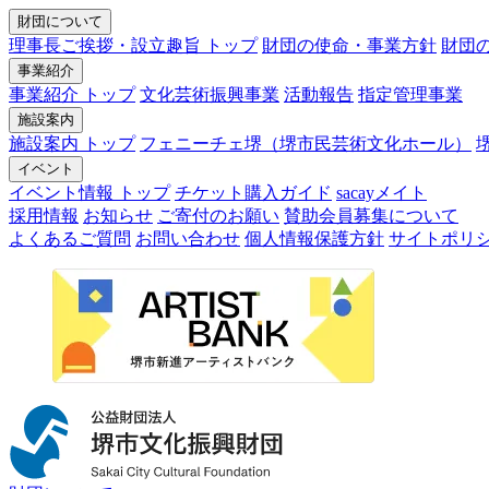
財団について
理事長ご挨拶・設立趣旨 トップ
財団の使命・事業方針
財団
事業紹介
事業紹介 トップ
文化芸術振興事業
活動報告
指定管理事業
施設案内
施設案内 トップ
フェニーチェ堺（堺市民芸術文化ホール）
イベント
イベント情報 トップ
チケット購入ガイド
sacayメイト
採用情報
お知らせ
ご寄付のお願い
賛助会員募集について
よくあるご質問
お問い合わせ
個人情報保護方針
サイトポリ