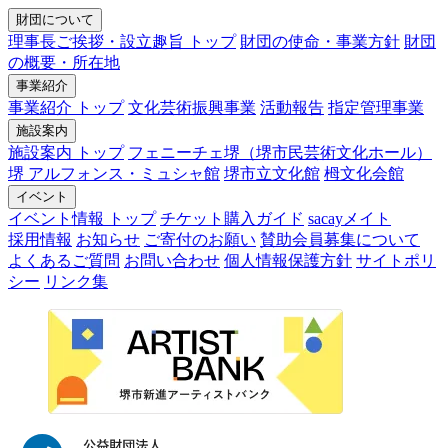
財団について
理事長ご挨拶・設立趣旨 トップ
財団の使命・事業方針
財団
の概要・所在地
事業紹介
事業紹介 トップ
文化芸術振興事業
活動報告
指定管理事業
施設案内
施設案内 トップ
フェニーチェ堺（堺市民芸術文化ホール）
堺 アルフォンス・ミュシャ館
堺市立文化館
栂文化会館
イベント
イベント情報 トップ
チケット購入ガイド
sacayメイト
採用情報
お知らせ
ご寄付のお願い
賛助会員募集について
よくあるご質問
お問い合わせ
個人情報保護方針
サイトポリ
シー
リンク集