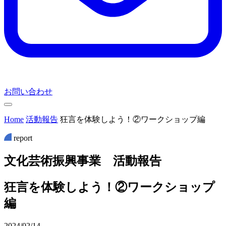
お問い合わせ
Home
活動報告
狂言を体験しよう！②ワークショップ編
report
文
化
芸
術
振
興
事
業
活
動
報
告
狂言を体験しよう！②ワークショップ
編
2024/02/14