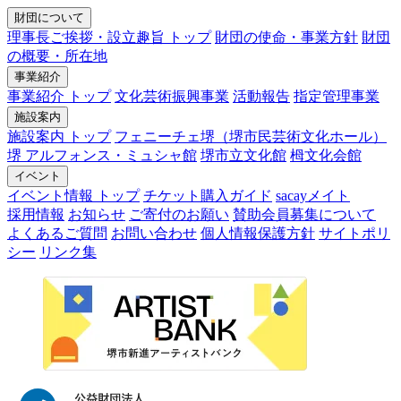
財団について
理事長ご挨拶・設立趣旨 トップ
財団の使命・事業方針
財団
の概要・所在地
事業紹介
事業紹介 トップ
文化芸術振興事業
活動報告
指定管理事業
施設案内
施設案内 トップ
フェニーチェ堺（堺市民芸術文化ホール）
堺 アルフォンス・ミュシャ館
堺市立文化館
栂文化会館
イベント
イベント情報 トップ
チケット購入ガイド
sacayメイト
採用情報
お知らせ
ご寄付のお願い
賛助会員募集について
よくあるご質問
お問い合わせ
個人情報保護方針
サイトポリ
シー
リンク集