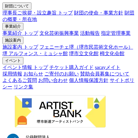
財団について
理事長ご挨拶・設立趣旨 トップ
財団の使命・事業方針
財団
の概要・所在地
事業紹介
事業紹介 トップ
文化芸術振興事業
活動報告
指定管理事業
施設案内
施設案内 トップ
フェニーチェ堺（堺市民芸術文化ホール）
堺 アルフォンス・ミュシャ館
堺市立文化館
栂文化会館
イベント
イベント情報 トップ
チケット購入ガイド
sacayメイト
採用情報
お知らせ
ご寄付のお願い
賛助会員募集について
よくあるご質問
お問い合わせ
個人情報保護方針
サイトポリ
シー
リンク集