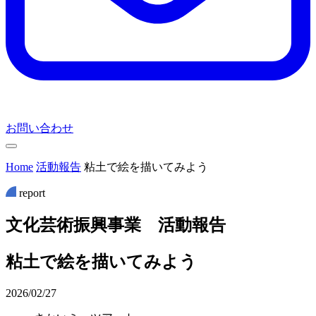
お問い合わせ
Home
活動報告
粘土で絵を描いてみよう
report
文
化
芸
術
振
興
事
業
活
動
報
告
粘土で絵を描いてみよう
2026/02/27