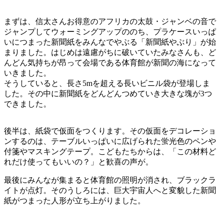
まずは、信太さんお得意のアフリカの太鼓・ジャンベの音で
ジャンプしてウォーミングアップののち、プラケースいっぱ
いにつまった新聞紙をみんなでやぶる「新聞紙やぶり」が始
まりました。はじめは遠慮がちに破いていたみなさんも、ど
んどん気持ちが昂って会場である体育館が新聞の海になって
いきました。
そうしていると、長さ5mを超える長いビニル袋が登場しま
した。その中に新聞紙をどんどんつめていき大きな塊が3つ
できました。
後半は、紙袋で仮面をつくります。その仮面をデコレーショ
ンするのは、テーブルいっぱいに広げられた蛍光色のペンや
付箋やマスキングテープ。こどもたちからは、「この材料ど
れだけ使ってもいいの？」と歓喜の声が。
最後にみんなが集まると体育館の照明が消され、ブラックラ
イトが点灯。そのうしろには、巨大宇宙人へと変貌した新聞
紙がつまった人形が立ち上がりました。