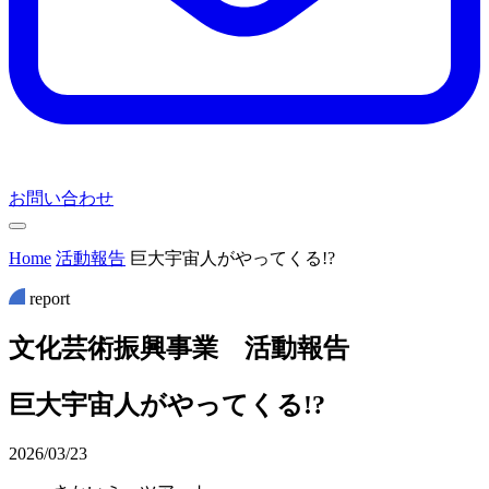
お問い合わせ
Home
活動報告
巨大宇宙人がやってくる!?
report
文
化
芸
術
振
興
事
業
活
動
報
告
巨大宇宙人がやってくる!?
2026/03/23