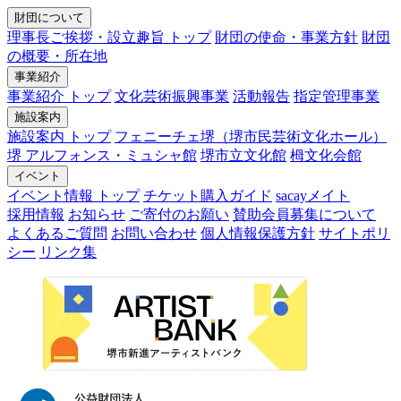
財団について
理事長ご挨拶・設立趣旨 トップ
財団の使命・事業方針
財団
の概要・所在地
事業紹介
事業紹介 トップ
文化芸術振興事業
活動報告
指定管理事業
施設案内
施設案内 トップ
フェニーチェ堺（堺市民芸術文化ホール）
堺 アルフォンス・ミュシャ館
堺市立文化館
栂文化会館
イベント
イベント情報 トップ
チケット購入ガイド
sacayメイト
採用情報
お知らせ
ご寄付のお願い
賛助会員募集について
よくあるご質問
お問い合わせ
個人情報保護方針
サイトポリ
シー
リンク集