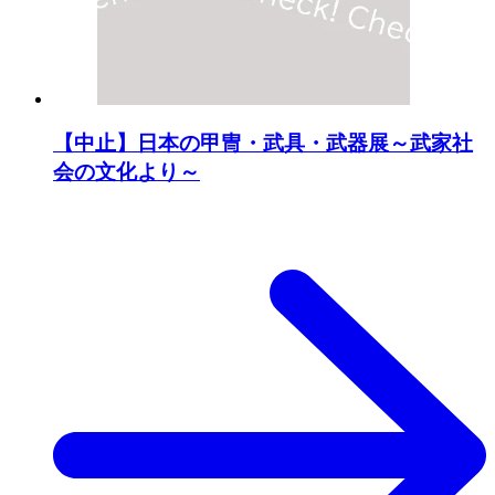
【中止】日本の甲冑・武具・武器展～武家社
会の文化より～