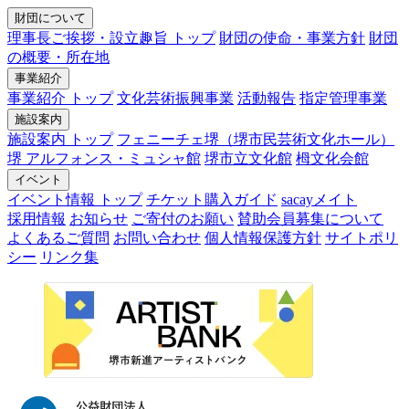
財団について
理事長ご挨拶・設立趣旨 トップ
財団の使命・事業方針
財団
の概要・所在地
事業紹介
事業紹介 トップ
文化芸術振興事業
活動報告
指定管理事業
施設案内
施設案内 トップ
フェニーチェ堺（堺市民芸術文化ホール）
堺 アルフォンス・ミュシャ館
堺市立文化館
栂文化会館
イベント
イベント情報 トップ
チケット購入ガイド
sacayメイト
採用情報
お知らせ
ご寄付のお願い
賛助会員募集について
よくあるご質問
お問い合わせ
個人情報保護方針
サイトポリ
シー
リンク集