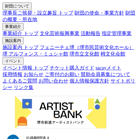
財団について
理事長ご挨拶・設立趣旨 トップ
財団の使命・事業方針
財団
の概要・所在地
事業紹介
事業紹介 トップ
文化芸術振興事業
活動報告
指定管理事業
施設案内
施設案内 トップ
フェニーチェ堺（堺市民芸術文化ホール）
堺 アルフォンス・ミュシャ館
堺市立文化館
栂文化会館
イベント
イベント情報 トップ
チケット購入ガイド
sacayメイト
採用情報
お知らせ
ご寄付のお願い
賛助会員募集について
よくあるご質問
お問い合わせ
個人情報保護方針
サイトポリ
シー
リンク集