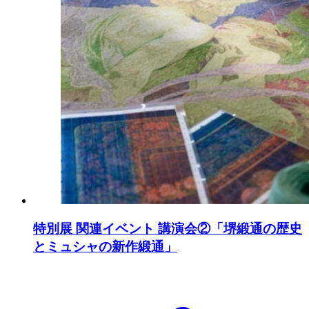
特別展 関連イベント 講演会②「堺緞通の歴史
とミュシャの新作緞通」