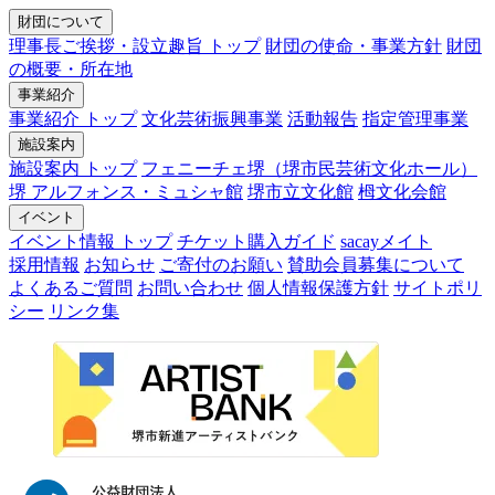
財団について
理事長ご挨拶・設立趣旨 トップ
財団の使命・事業方針
財団
の概要・所在地
事業紹介
事業紹介 トップ
文化芸術振興事業
活動報告
指定管理事業
施設案内
施設案内 トップ
フェニーチェ堺（堺市民芸術文化ホール）
堺 アルフォンス・ミュシャ館
堺市立文化館
栂文化会館
イベント
イベント情報 トップ
チケット購入ガイド
sacayメイト
採用情報
お知らせ
ご寄付のお願い
賛助会員募集について
よくあるご質問
お問い合わせ
個人情報保護方針
サイトポリ
シー
リンク集