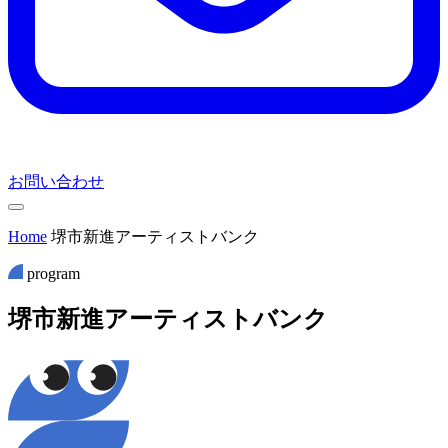
お問い合わせ
Home
堺市新進アーティストバンク
program
堺
市
新
進
ア
ー
テ
ィ
ス
ト
バ
ン
ク