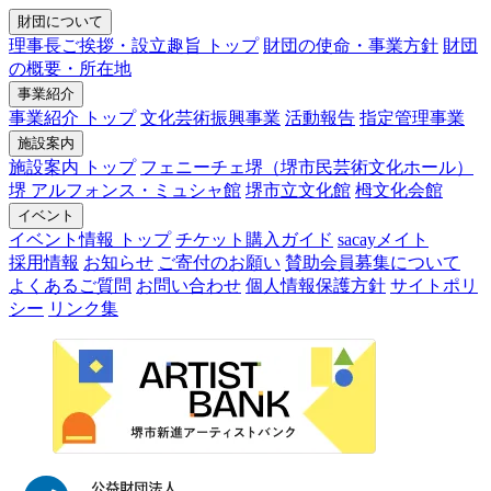
財団について
理事長ご挨拶・設立趣旨 トップ
財団の使命・事業方針
財団
の概要・所在地
事業紹介
事業紹介 トップ
文化芸術振興事業
活動報告
指定管理事業
施設案内
施設案内 トップ
フェニーチェ堺（堺市民芸術文化ホール）
堺 アルフォンス・ミュシャ館
堺市立文化館
栂文化会館
イベント
イベント情報 トップ
チケット購入ガイド
sacayメイト
採用情報
お知らせ
ご寄付のお願い
賛助会員募集について
よくあるご質問
お問い合わせ
個人情報保護方針
サイトポリ
シー
リンク集