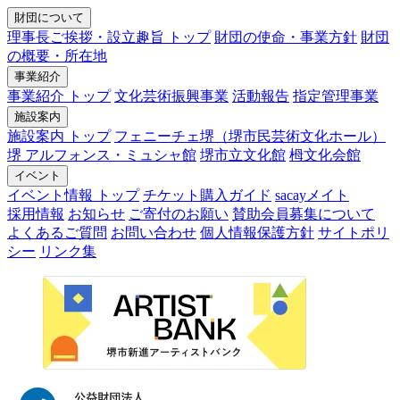
財団について
理事長ご挨拶・設立趣旨 トップ
財団の使命・事業方針
財団
の概要・所在地
事業紹介
事業紹介 トップ
文化芸術振興事業
活動報告
指定管理事業
施設案内
施設案内 トップ
フェニーチェ堺（堺市民芸術文化ホール）
堺 アルフォンス・ミュシャ館
堺市立文化館
栂文化会館
イベント
イベント情報 トップ
チケット購入ガイド
sacayメイト
採用情報
お知らせ
ご寄付のお願い
賛助会員募集について
よくあるご質問
お問い合わせ
個人情報保護方針
サイトポリ
シー
リンク集