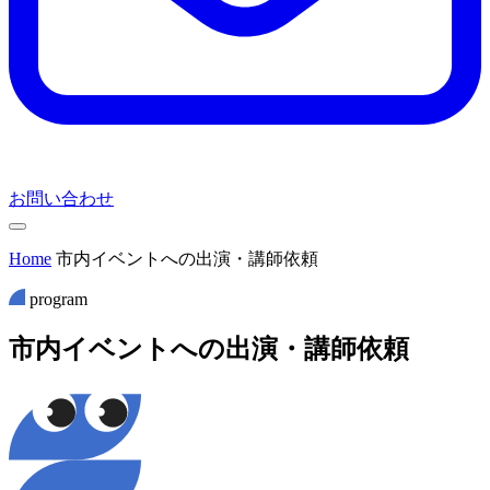
お問い合わせ
Home
市内イベントへの出演・講師依頼
program
市
内
イ
ベ
ン
ト
へ
の
出
演
・
講
師
依
頼