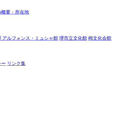
の概要・所在地
堺 アルフォンス・ミュシャ館
堺市立文化館
栂文化会館
シー
リンク集