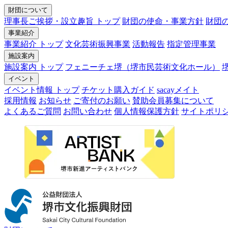
財団について
理事長ご挨拶・設立趣旨 トップ
財団の使命・事業方針
財団
事業紹介
事業紹介 トップ
文化芸術振興事業
活動報告
指定管理事業
施設案内
施設案内 トップ
フェニーチェ堺（堺市民芸術文化ホール）
イベント
イベント情報 トップ
チケット購入ガイド
sacayメイト
採用情報
お知らせ
ご寄付のお願い
賛助会員募集について
よくあるご質問
お問い合わせ
個人情報保護方針
サイトポリ