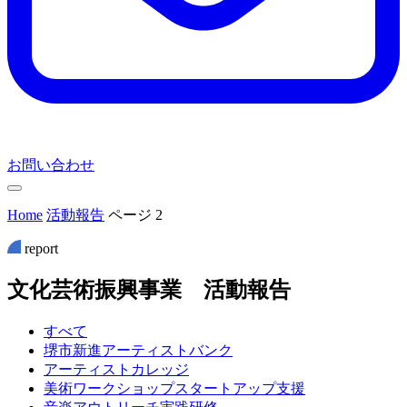
お問い合わせ
Home
活動報告
ページ 2
report
文
化
芸
術
振
興
事
業
活
動
報
告
すべて
堺市新進アーティストバンク
アーティストカレッジ
美術ワークショップスタートアップ支援