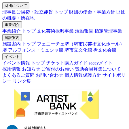
財団について
理事長ご挨拶・設立趣旨 トップ
財団の使命・事業方針
財団
の概要・所在地
事業紹介
事業紹介 トップ
文化芸術振興事業
活動報告
指定管理事業
施設案内
施設案内 トップ
フェニーチェ堺（堺市民芸術文化ホール）
堺 アルフォンス・ミュシャ館
堺市立文化館
栂文化会館
イベント
イベント情報 トップ
チケット購入ガイド
sacayメイト
採用情報
お知らせ
ご寄付のお願い
賛助会員募集について
よくあるご質問
お問い合わせ
個人情報保護方針
サイトポリ
シー
リンク集