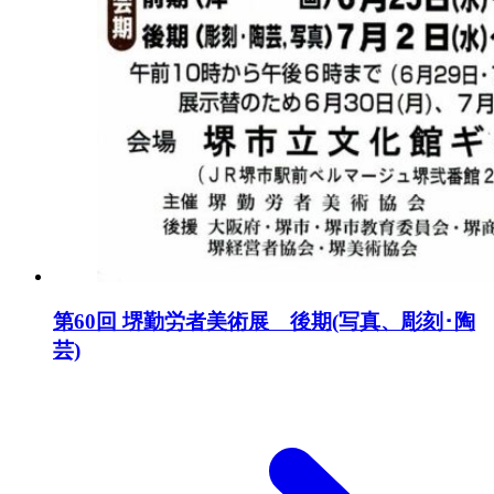
第60回 堺勤労者美術展 後期(写真、彫刻･陶
芸)