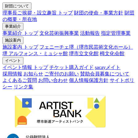
財団について
理事長ご挨拶・設立趣旨 トップ
財団の使命・事業方針
財団
の概要・所在地
事業紹介
事業紹介 トップ
文化芸術振興事業
活動報告
指定管理事業
施設案内
施設案内 トップ
フェニーチェ堺（堺市民芸術文化ホール）
堺 アルフォンス・ミュシャ館
堺市立文化館
栂文化会館
イベント
イベント情報 トップ
チケット購入ガイド
sacayメイト
採用情報
お知らせ
ご寄付のお願い
賛助会員募集について
よくあるご質問
お問い合わせ
個人情報保護方針
サイトポリ
シー
リンク集